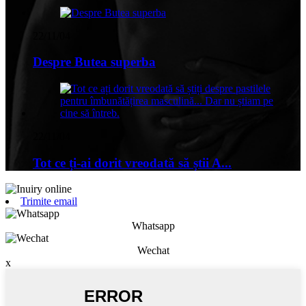
22/11/04
Despre Butea superba
22/11/04
Tot ce ți-ai dorit vreodată să știi A...
Trimite email
Whatsapp
Wechat
x