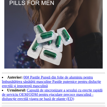
Anterior:
00# Pastile Pungă din folie de aluminiu pentru
îmbunătățirea sănătății masculine Pastile puternice pentru disfucție
erectilă și impotență masculină
Următorul:
Capsulă de sincronizare a sexului cu erecție rapidă
de serviciu OEM/ODM pentru ejaculare precoce masculină -
disfuncție erectilă viagra pe bază de plante (ED)