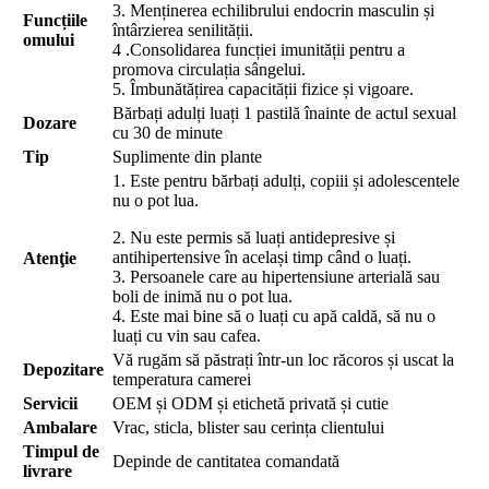
3. Menținerea echilibrului endocrin masculin și
Funcțiile
întârzierea senilității.
omului
4 .Consolidarea funcției imunității pentru a
promova circulația sângelui.
5. Îmbunătățirea capacității fizice și vigoare.
Bărbați adulți luați 1 pastilă înainte de actul sexual
Dozare
cu 30 de minute
Tip
Suplimente din plante
1. Este pentru bărbați adulți, copiii și adolescentele
nu o pot lua.
2. Nu este permis să luați antidepresive și
antihipertensive în același timp când o luați.
Atenţie
3. Persoanele care au hipertensiune arterială sau
boli de inimă nu o pot lua.
4. Este mai bine să o luați cu apă caldă, să nu o
luați cu vin sau cafea.
Vă rugăm să păstrați într-un loc răcoros și uscat la
Depozitare
temperatura camerei
Servicii
OEM și ODM și etichetă privată și cutie
Ambalare
Vrac, sticla, blister sau cerința clientului
Timpul de
Depinde de cantitatea comandată
livrare