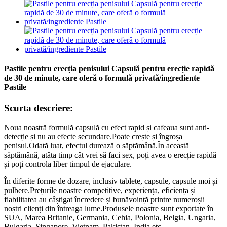
Pastile pentru erecția penisului Capsulă pentru erecție rapidă
de 30 de minute, care oferă o formulă privată/ingrediente
Pastile
Scurta descriere:
Noua noastră formulă capsulă cu efect rapid și cafeaua sunt anti-
detecție și nu au efecte secundare.Poate crește și îngroșa
penisul.Odată luat, efectul durează o săptămână.În această
săptămână, atâta timp cât vrei să faci sex, poți avea o erecție rapidă
și poți controla liber timpul de ejaculare.
În diferite forme de dozare, inclusiv tablete, capsule, capsule moi și
pulbere.Prețurile noastre competitive, experiența, eficiența și
fiabilitatea au câștigat încredere și bunăvoință printre numeroșii
noștri clienți din întreaga lume.Produsele noastre sunt exportate în
SUA, Marea Britanie, Germania, Cehia, Polonia, Belgia, Ungaria,
Bulgaria, Singapore, Vietnam, Pakistan, India etc.