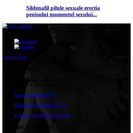
Sildenafil pilule sexuale erecția
penisului momentul sexului...
© Copyright - 2010-2023 : Toate drepturile rezervate. , , , , , ,
Cere un citat
a lua legatura
Camera 1312, clădirea Știință și Tehnologie, 27 Science Park
Avenue Nanning Guangxi China
Tel:
+86 18589913774
Whatsapp:
86185899137774
E-mail:
1471490537@qq.com
Cele mai recente știri