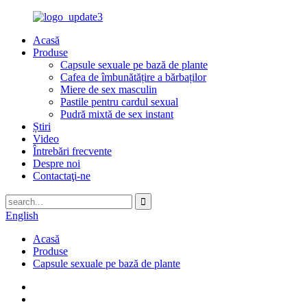
Acasă
Produse
Capsule sexuale pe bază de plante
Cafea de îmbunătățire a bărbaților
Miere de sex masculin
Pastile pentru cardul sexual
Pudră mixtă de sex instant
Știri
Video
Întrebări frecvente
Despre noi
Contactaţi-ne
English
Acasă
Produse
Capsule sexuale pe bază de plante