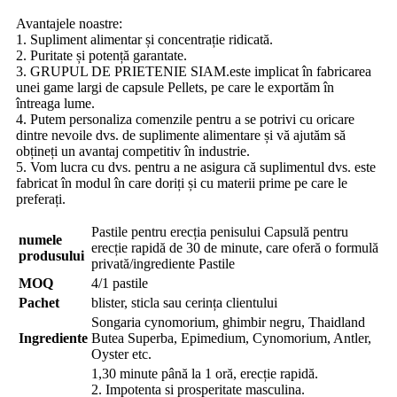
Avantajele noastre:
1. Supliment alimentar și concentrație ridicată.
2. Puritate și potență garantate.
3. GRUPUL DE PRIETENIE SIAM.este implicat în fabricarea
unei game largi de capsule Pellets, pe care le exportăm în
întreaga lume.
4. Putem personaliza comenzile pentru a se potrivi cu oricare
dintre nevoile dvs. de suplimente alimentare și vă ajutăm să
obțineți un avantaj competitiv în industrie.
5. Vom lucra cu dvs. pentru a ne asigura că suplimentul dvs. este
fabricat în modul în care doriți și cu materii prime pe care le
preferați.
Pastile pentru erecția penisului Capsulă pentru
numele
erecție rapidă de 30 de minute, care oferă o formulă
produsului
privată/ingrediente Pastile
MOQ
4/1 pastile
Pachet
blister, sticla sau cerința clientului
Songaria cynomorium, ghimbir negru, Thaidland
Ingrediente
Butea Superba, Epimedium, Cynomorium, Antler,
Oyster etc.
1,30 minute până la 1 oră, erecție rapidă.
2. Impotenta si prosperitate masculina.